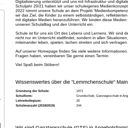
Digitalisierung unterstützt und uns mit Infrastruktur und digit
Schuljahr 20/21 haben wir unser schuleigenes Medienkonzept 
2022 nimmt unsere Schule an dem Projekt 'Medienkompetenz 
wir das Ziel, die Kinder zu einem selbstständigen, reflektier
mit digitalen Medien heranzuführen. Wir binden diese Medien 
unseren Schulalltag und den Unterricht ein.
Schule ist für uns ein Ort des Lebens und Lernens. Wir sind 
nicht nur im Unterricht stattfindet, sondern in allen Situation
miteinander leben, spielen, lachen streiten und sich vertragen.
Auf unserer Homepage finden Sie viele weitere Informationen.
Fragen haben, vereinbaren Sie gerne einen Termin.
Viel Spaß beim Stöbern!
Wissenswertes über die "Lemmchenschule" Ma
Gründung der Schule:
1971
Schulform:
Grundschule, Ganztagsschule in An
Lehrerkollegium:
20
Schüleranzahl (2018/2019)
244
Wir sind Ganztagsschule (GTS) in Angebotsform!