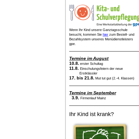
Wenn Ihr Kind unsere Ganztagsschule
besucht, kommen Sie
hier
zum Bestell- und
Bezahlsystem unseres Menüdienstleisters
gpe.
Termine im August
10.8.
erster Schultag
11.8.
Einschulungsfeiern der neue
Erstklässler
17. bis 21.8.
Mut tut gut (2.-4. Klassen)
Termine im September
3.9.
Firmenlauf Mainz
Ihr Kind ist krank?