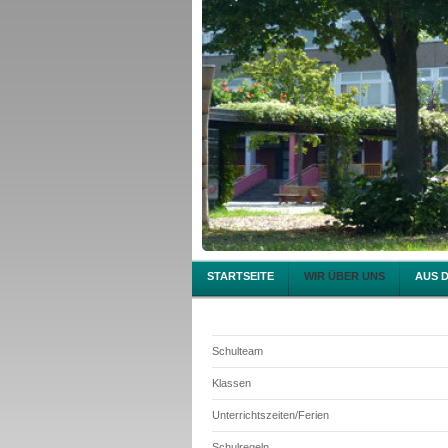
STARTSEITE
WIR ÜBER UNS
AUS 
Schulteam
Klassen
Unterrichtszeiten/Ferien
Schulregeln