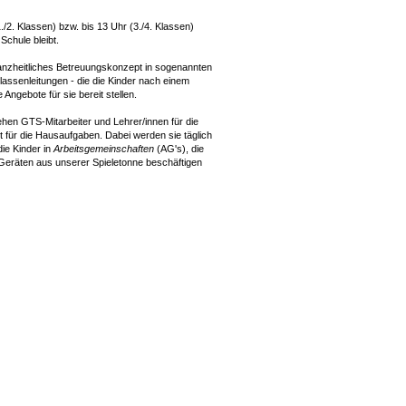
./2. Klassen) bzw. bis 13 Uhr (3./4. Klassen)
Schule bleibt.
ganzheitliches Betreuungskonzept in sogenannten
lassenleitungen - die die Kinder nach einem
gebote für sie bereit stellen.
tehen GTS-Mitarbeiter und Lehrer/innen für die
 für die Hausaufgaben. Dabei werden sie täglich
ie Kinder in
Arbeitsgemeinschaften
(AG's), die
Geräten aus unserer Spieletonne beschäftigen