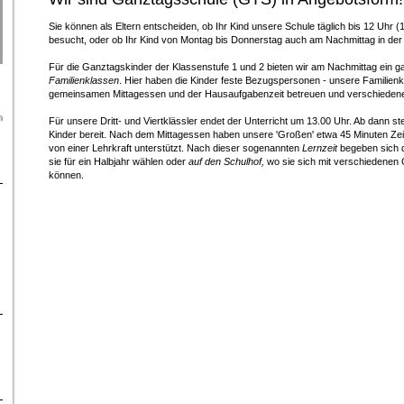
Sie können als Eltern entscheiden, ob Ihr Kind unsere Schule täglich bis 12 Uhr (1
besucht, oder ob Ihr Kind von Montag bis Donnerstag auch am Nachmittag in der 
Für die Ganztagskinder der Klassenstufe 1 und 2 bieten wir am Nachmittag ein 
Familienklassen
. Hier haben die Kinder feste Bezugspersonen - unsere Familienk
gemeinsamen Mittagessen und der Hausaufgabenzeit betreuen und verschiedene An
Für unsere Dritt- und Viertklässler endet der Unterricht um 13.00 Uhr. Ab dann s
Kinder bereit. Nach dem Mittagessen haben unsere 'Großen' etwa 45 Minuten Zeit
von einer Lehrkraft unterstützt. Nach dieser sogenannten
Lernzeit
begeben sich d
sie für ein Halbjahr wählen oder
auf den Schulhof,
wo sie sich mit verschiedenen 
können.