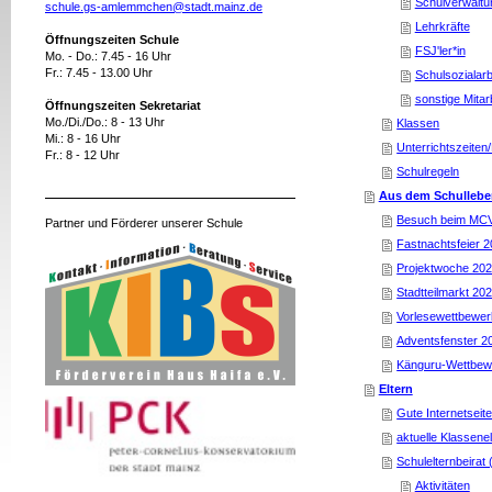
Schulverwaltu
schule.gs-amlemmchen@stadt.mainz.de
Lehrkräfte
Öffnungszeiten Schule
FSJ'ler*in
Mo. - Do.: 7.45 - 16 Uhr
Fr.: 7.45 - 13.00 Uhr
Schulsozialarb
sonstige Mitarb
Öffnungszeiten Sekretariat
Mo./Di./Do.: 8 - 13 Uhr
Klassen
Mi.: 8 - 16 Uhr
Unterrichtszeiten
Fr.: 8 - 12 Uhr
Schulregeln
Aus dem Schullebe
Besuch beim MC
Partner und Förderer unserer Schule
Fastnachtsfeier 
Projektwoche 20
Stadtteilmarkt 20
Vorlesewettbewer
Adventsfenster 2
Känguru-Wettbew
Eltern
Gute Internetseit
aktuelle Klassene
Schulelternbeirat
Aktivitäten