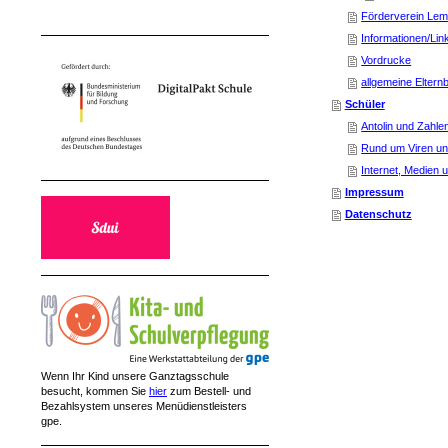
Förderverein Le
Informationen/Lin
Vordrucke
allgemeine Elternb
Schüler
Antolin und Zahle
Rund um Viren un
Internet, Medien 
Impressum
Datenschutz
Wenn Ihr Kind unsere Ganztagsschule
besucht, kommen Sie
hier
zum Bestell- und
Bezahlsystem unseres Menüdienstleisters
gpe.