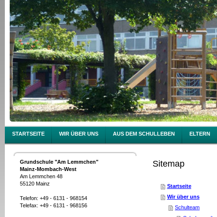
STARTSEITE
WIR ÜBER UNS
AUS DEM SCHULLEBEN
ELTERN
Grundschule "Am Lemmchen"
Sitemap
Mainz-Mombach-West
Am Lemmchen 48
55120 Mainz
Startseite
Wir über uns
Telefon:
+49 - 6131 - 968154
Telefax: +49 - 6131 - 968156
Schulteam